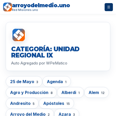
arroyodelmedio.uno
☰
Red Misiones.uno
CATEGORÍA: UNIDAD
REGIONAL IX
Auto Agregado por WPeMatico
25 de Mayo
Agenda
3
1
Agro y Producción
Alberdi
Alem
8
1
12
Andresito
Apóstoles
5
15
Arroyo del Medio
Azara
2
3