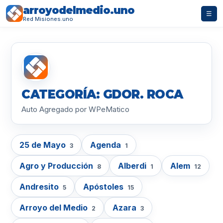
arroyodelmedio.uno
☰
Red Misiones.uno
CATEGORÍA: GDOR. ROCA
Auto Agregado por WPeMatico
25 de Mayo
Agenda
3
1
Agro y Producción
Alberdi
Alem
8
1
12
Andresito
Apóstoles
5
15
Arroyo del Medio
Azara
2
3