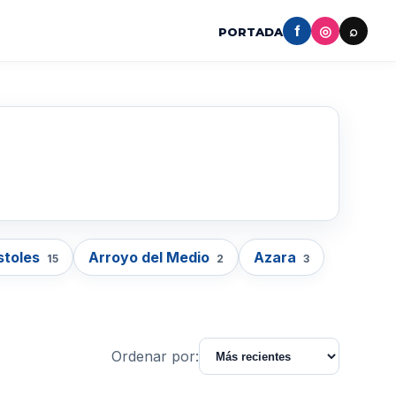
f
◎
⌕
PORTADA
stoles
Arroyo del Medio
Azara
15
2
3
Ordenar por: