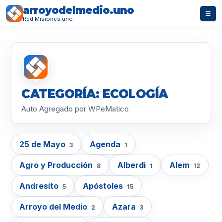
arroyodelmedio.uno
☰
Red Misiones.uno
CATEGORÍA: ECOLOGÍA
Auto Agregado por WPeMatico
25 de Mayo
Agenda
3
1
Agro y Producción
Alberdi
Alem
8
1
12
Andresito
Apóstoles
5
15
Arroyo del Medio
Azara
2
3