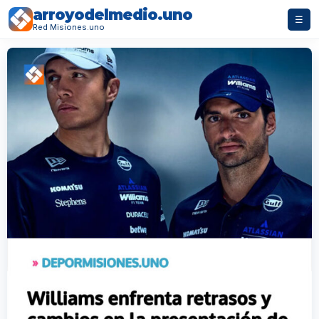
arroyodelmedio.uno
☰
Red Misiones.uno