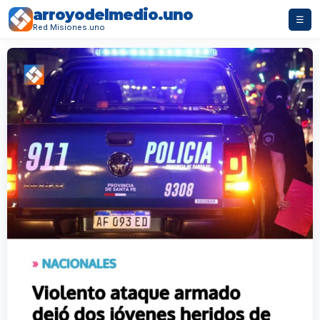
arroyodelmedio.uno
☰
Red Misiones.uno