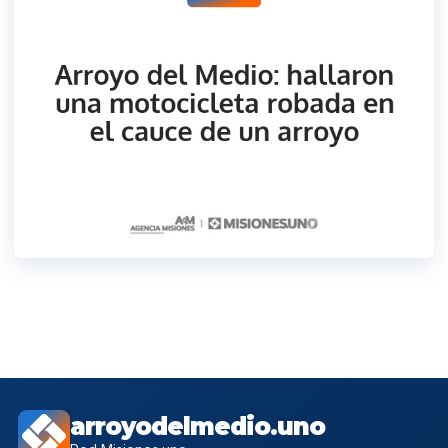
arroyodelmedio.uno