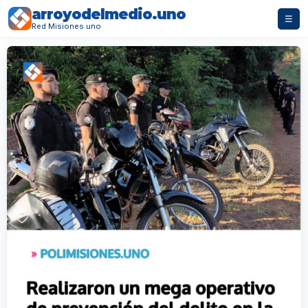
arroyodelmedio.uno
☰
Red Misiones.uno