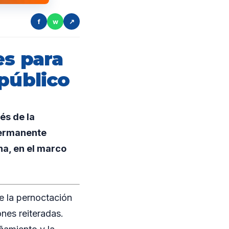
f
w
↗
es para
 público
és de la
permanente
na, en el marco
be la pernoctación
nes reiteradas.