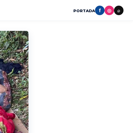
f
◎
⌕
PORTADA