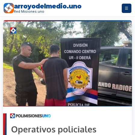
arroyodelmedio.uno
☰
Red Misiones.uno