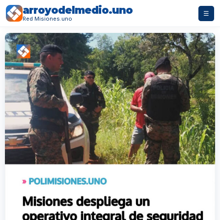
arroyodelmedio.uno
☰
Red Misiones.uno