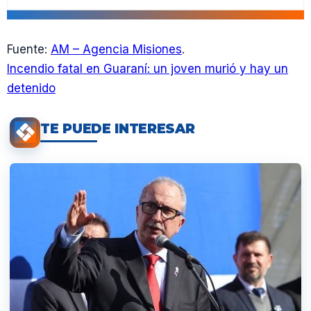
Fuente:
AM – Agencia Misiones
.
Incendio fatal en Guaraní: un joven murió y hay un
detenido
TE PUEDE INTERESAR