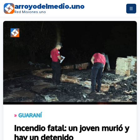
arroyodelmedio.uno
☰
Red Misiones.uno