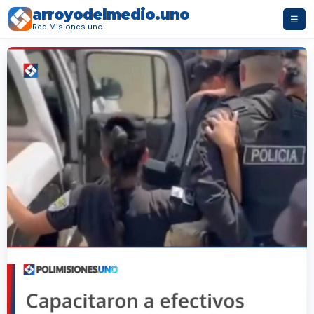
arroyodelmedio.uno
☰
Red Misiones.uno