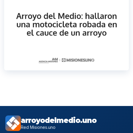
arroyodelmedio.uno
Red Misiones.uno